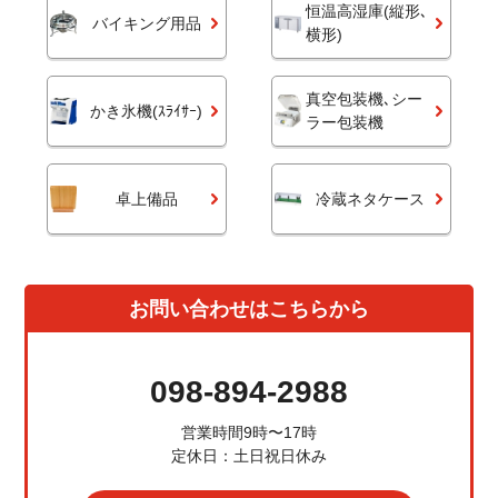
恒温高湿庫(縦形､
バイキング用品
横形)
真空包装機､シー
かき氷機(ｽﾗｲｻｰ)
ラー包装機
卓上備品
冷蔵ネタケース
お問い合わせはこちらから
098-894-2988
営業時間9時〜17時
定休日：土日祝日休み