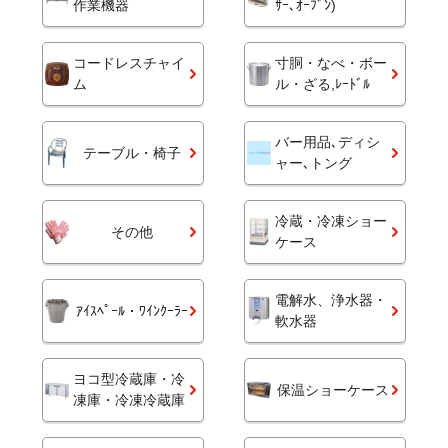
作業機器
ｻｰ､ｵｰﾌﾞﾝ)
コードレスチャイ
寸胴・なべ・ボー
ム
ル・ざる,ﾚｰﾄﾞﾙ
バー用品､ディシ
テーブル・椅子
ャー､トング
冷蔵・冷凍ショー
その他
ケース
電解水、浄水器・
ｱｲｽﾍﾟｰﾙ・ﾜｲﾝｸｰﾗｰ
軟水器
ヨコ型冷蔵庫・冷
保温ショーケース
凍庫・冷凍冷蔵庫