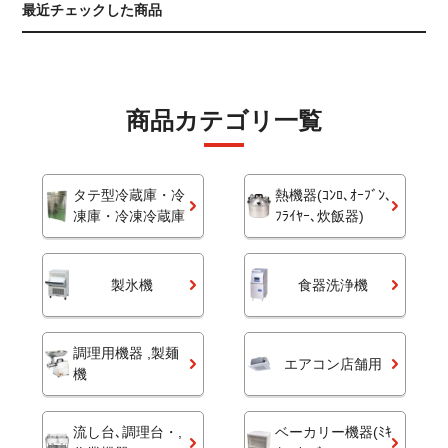
最近チェックした商品
商品カテゴリ一覧
タテ型冷蔵庫・冷
熱機器(ｺﾝﾛ､ｵｰﾌﾞﾝ､
凍庫・冷凍冷蔵庫
ﾌﾗｲﾔｰ､炊飯器)
製氷機
食器洗浄機
調理用機器 ,製麺
エアコン店舗用
機
流し台､調理台・,
ベーカリー機器(ﾐｷ