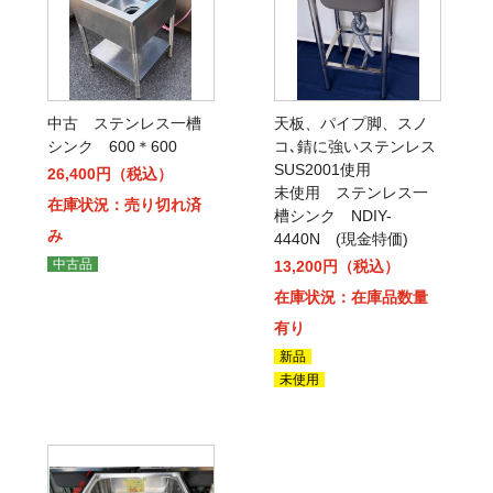
中古 ステンレス一槽
天板、パイプ脚、スノ
シンク 600＊600
コ､錆に強いステンレス
SUS2001使用
26,400円（税込）
未使用 ステンレス一
在庫状況：売り切れ済
槽シンク NDIY-
み
4440N (現金特価)
中古品
13,200円（税込）
在庫状況：在庫品数量
有り
新品
未使用