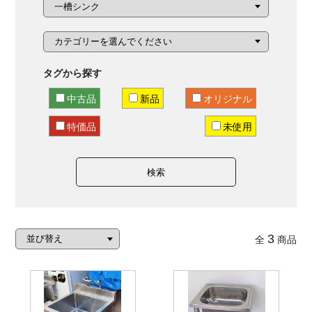
タグから探す
中古品
新品
オリジナル
特価品
未使用
検索
3
全
商品