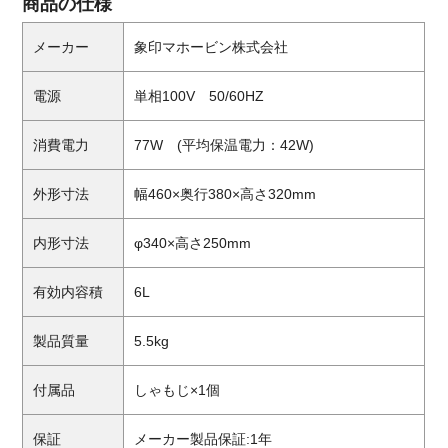
商品の仕様
メーカー
象印マホービン株式会社
電源
単相100V 50/60HZ
消費電力
77W (平均保温電力：42W)
外形寸法
幅460×奥行380×高さ320mm
内形寸法
φ340×高さ250mm
有効内容積
6L
製品質量
5.5kg
付属品
しゃもじ×1個
保証
メーカー製品保証:1年