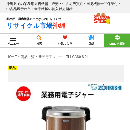
沖縄県での業務用厨房機器・販売・中古厨房買取・厨房機器全品保証付・
中古品展示豊富・食品機械の輸入販売開始
業務用・厨房機器のことならお任せください!!
リサイクル市場
沖縄
メニュー
検索
お気に入り
店舗
LINEで相談
HOME
>
商品一覧
>
新品電子ジャー TH-GA60 6,0L
新品