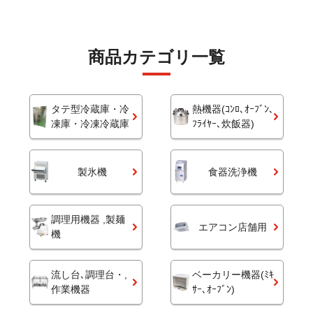
商品カテゴリ一覧
タテ型冷蔵庫・冷
熱機器(ｺﾝﾛ､ｵｰﾌﾞﾝ､
凍庫・冷凍冷蔵庫
ﾌﾗｲﾔｰ､炊飯器)
製氷機
食器洗浄機
調理用機器 ,製麺
エアコン店舗用
機
流し台､調理台・,
ベーカリー機器(ﾐｷ
作業機器
ｻｰ､ｵｰﾌﾞﾝ)