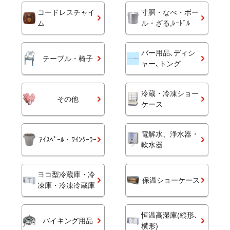
コードレスチャイ
寸胴・なべ・ボー
ム
ル・ざる,ﾚｰﾄﾞﾙ
バー用品､ディシ
テーブル・椅子
ャー､トング
冷蔵・冷凍ショー
その他
ケース
電解水、浄水器・
ｱｲｽﾍﾟｰﾙ・ﾜｲﾝｸｰﾗｰ
軟水器
ヨコ型冷蔵庫・冷
保温ショーケース
凍庫・冷凍冷蔵庫
恒温高湿庫(縦形､
バイキング用品
横形)