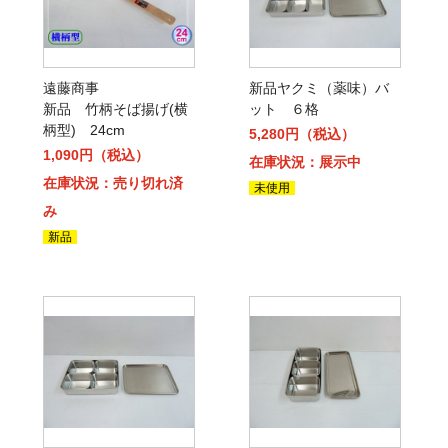
遠藤商事
新品ヤクミ（薬味）バ
新品 竹柄そば揚げ(横
ット ６格
柄型) 24cm
5,280円（税込）
1,090円（税込）
在庫状況：展示中
在庫状況：売り切れ済
未使用
み
新品