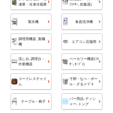
凍庫・冷凍冷蔵庫
ﾌﾗｲﾔｰ､炊飯器)
製氷機
食器洗浄機
調理用機器 ,製麺
エアコン店舗用
機
流し台､調理台・,
ベーカリー機器(ﾐｷ
作業機器
ｻｰ､ｵｰﾌﾞﾝ)
コードレスチャイ
寸胴・なべ・ボー
ム
ル・ざる,ﾚｰﾄﾞﾙ
バー用品､ディシ
テーブル・椅子
ャー､トング