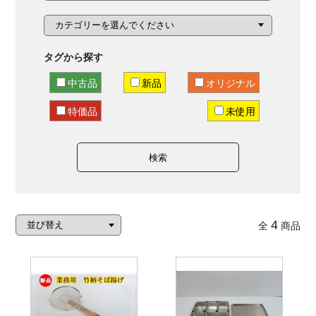
タグから探す
中古品
新品
オリジナル
特価品
未使用
検索
4
全
商品