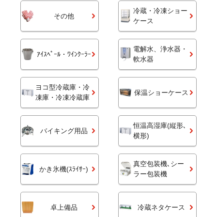
冷蔵・冷凍ショー
その他
ケース
電解水、浄水器・
ｱｲｽﾍﾟｰﾙ・ﾜｲﾝｸｰﾗｰ
軟水器
ヨコ型冷蔵庫・冷
保温ショーケース
凍庫・冷凍冷蔵庫
恒温高湿庫(縦形､
バイキング用品
横形)
真空包装機､シー
かき氷機(ｽﾗｲｻｰ)
ラー包装機
卓上備品
冷蔵ネタケース