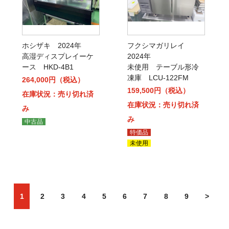
ホシザキ 2024年
フクシマガリレイ
高湿ディスプレイーケ
2024年
ース HKD-4B1
未使用 テーブル形冷
凍庫 LCU-122FM
264,000円（税込）
159,500円（税込）
在庫状況：売り切れ済
在庫状況：売り切れ済
み
み
中古品
特価品
未使用
1
2
3
4
5
6
7
8
9
>