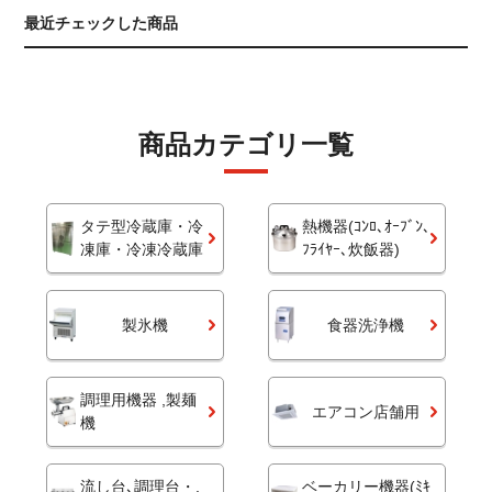
最近チェックした商品
商品カテゴリ一覧
タテ型冷蔵庫・冷
熱機器(ｺﾝﾛ､ｵｰﾌﾞﾝ､
凍庫・冷凍冷蔵庫
ﾌﾗｲﾔｰ､炊飯器)
製氷機
食器洗浄機
調理用機器 ,製麺
エアコン店舗用
機
流し台､調理台・,
ベーカリー機器(ﾐｷ