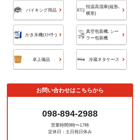
恒温高湿庫(縦形､
バイキング用品
横形)
真空包装機､シー
かき氷機(ｽﾗｲｻｰ)
ラー包装機
卓上備品
冷蔵ネタケース
お問い合わせはこちらから
098-894-2988
営業時間9時〜17時
定休日：土日祝日休み