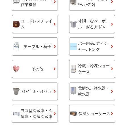
作業機器
ｻｰ､ｵｰﾌﾞﾝ)
コードレスチャイ
寸胴・なべ・ボー
ム
ル・ざる,ﾚｰﾄﾞﾙ
バー用品､ディシ
テーブル・椅子
ャー､トング
冷蔵・冷凍ショー
その他
ケース
電解水、浄水器・
ｱｲｽﾍﾟｰﾙ・ﾜｲﾝｸｰﾗｰ
軟水器
ヨコ型冷蔵庫・冷
保温ショーケース
凍庫・冷凍冷蔵庫