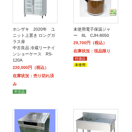
ホシザキ 2020年 ユ
未使用電子保温ジャ
ニット上置き ロングガ
ー 8L CJH-8050
ラス扉
29,700円（税込）
中古良品 冷蔵リーチイ
在庫状況：現品限り
ンショーケース RS-
特価品
120A
未使用
220,000円（税込）
在庫状況：売り切れ済
み
中古品