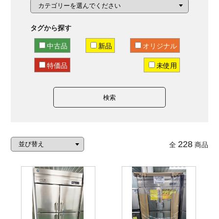
タグから探す
中古品
新品
オリジナル
特価品
未使用
検索
228
全
商品