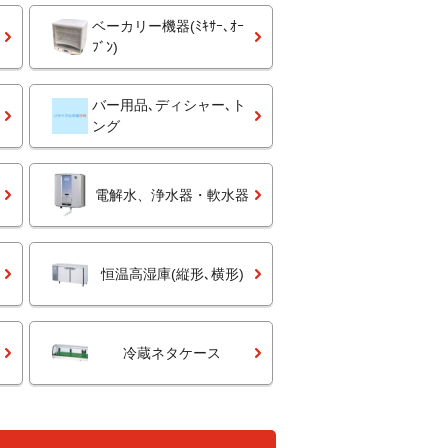
ベーカリー機器(ﾐｷｻｰ､ｵｰ
ﾌﾞﾝ)
バー用品､ディシャー､ト
ング
電解水、浄水器・軟水器
恒温高湿庫(縦形､横形)
冷蔵ネタケース