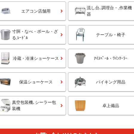
流し台､調理台・,作業機
エアコン店舗用
器
寸胴・なべ・ボール・ざ
テーブル・椅子
る,ﾚｰﾄﾞﾙ
冷蔵・冷凍ショーケース
ｱｲｽﾍﾟｰﾙ・ﾜｲﾝｸｰﾗｰ
保温ショーケース
バイキング用品
真空包装機､シーラー包
卓上備品
装機