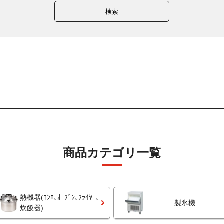
検索
商品カテゴリ一覧
熱機器(ｺﾝﾛ､ｵｰﾌﾞﾝ､ﾌﾗｲﾔｰ､
製氷機
炊飯器)