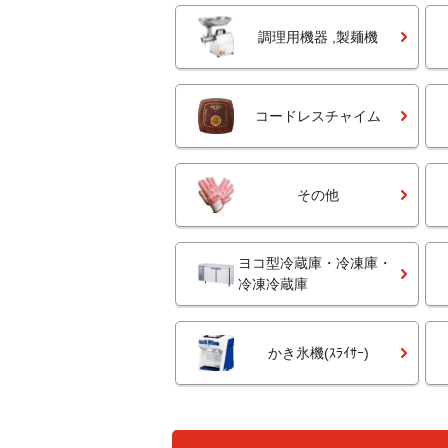
調理用機器 ,製麺機
コードレスチャイム
その他
ヨコ型冷蔵庫・冷凍庫・
冷凍冷蔵庫
かき氷機(ｽﾗｲｻｰ)