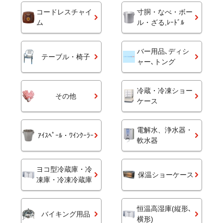
コードレスチャイ
寸胴・なべ・ボー
ム
ル・ざる,ﾚｰﾄﾞﾙ
バー用品､ディシ
テーブル・椅子
ャー､トング
冷蔵・冷凍ショー
その他
ケース
電解水、浄水器・
ｱｲｽﾍﾟｰﾙ・ﾜｲﾝｸｰﾗｰ
軟水器
ヨコ型冷蔵庫・冷
保温ショーケース
凍庫・冷凍冷蔵庫
恒温高湿庫(縦形､
バイキング用品
横形)