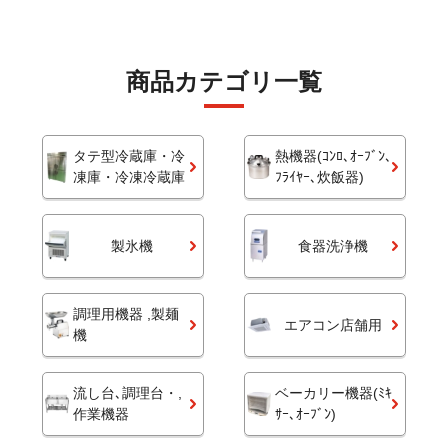
商品カテゴリ一覧
タテ型冷蔵庫・冷
熱機器(ｺﾝﾛ､ｵｰﾌﾞﾝ､
凍庫・冷凍冷蔵庫
ﾌﾗｲﾔｰ､炊飯器)
製氷機
食器洗浄機
調理用機器 ,製麺
エアコン店舗用
機
流し台､調理台・,
ベーカリー機器(ﾐｷ
作業機器
ｻｰ､ｵｰﾌﾞﾝ)