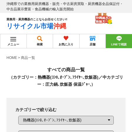
沖縄県での業務用厨房機器・販売・中古厨房買取・厨房機器全品保証付・
中古品展示豊富・食品機械の輸入販売開始
業務用・厨房機器のことならお任せください!!
リサイクル市場
沖縄
メニュー
検索
お気に入り
店舗
LINEで相談
HOME
>
商品一覧
すべての商品一覧
（カテゴリー：熱機器(ｺﾝﾛ､ｵｰﾌﾞﾝ､ﾌﾗｲﾔｰ､炊飯器)／中カテゴリ
ー：圧力鍋､炊飯器 保温ｼﾞｬｰ,）
カテゴリーで絞り込む