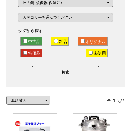
タグから探す
中古品
新品
オリジナル
特価品
未使用
検索
4
全
商品