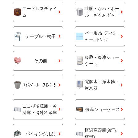
コードレスチャイ
寸胴・なべ・ボー
ム
ル・ざる,ﾚｰﾄﾞﾙ
バー用品､ディシ
テーブル・椅子
ャー､トング
冷蔵・冷凍ショー
その他
ケース
電解水、浄水器・
ｱｲｽﾍﾟｰﾙ・ﾜｲﾝｸｰﾗｰ
軟水器
ヨコ型冷蔵庫・冷
保温ショーケース
凍庫・冷凍冷蔵庫
恒温高湿庫(縦形､
バイキング用品
横形)