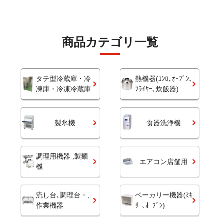
商品カテゴリ一覧
タテ型冷蔵庫・冷
熱機器(ｺﾝﾛ､ｵｰﾌﾞﾝ､
凍庫・冷凍冷蔵庫
ﾌﾗｲﾔｰ､炊飯器)
製氷機
食器洗浄機
調理用機器 ,製麺
エアコン店舗用
機
流し台､調理台・,
ベーカリー機器(ﾐｷ
作業機器
ｻｰ､ｵｰﾌﾞﾝ)