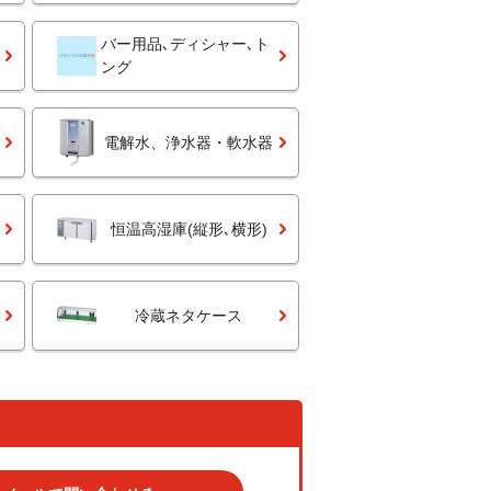
バー用品､ディシャー､ト
ング
電解水、浄水器・軟水器
恒温高湿庫(縦形､横形)
冷蔵ネタケース