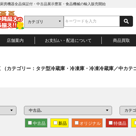
厨房機器全品保証付・中古品展示豊富・食品機械の輸入販売開始
店舗案内
お支払い・配送について
商品買取
覧
（カテゴリー：タテ型冷蔵庫・冷凍庫・冷凍冷蔵庫／中カテゴ
中古品
新品
オリジナル
特価品