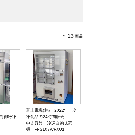
13
全
商品
年
富士電機(株) 2022年 冷
制御冷凍
凍食品の24時間販売
中古良品 冷凍自動販売
機 FFS107WFXU1
）