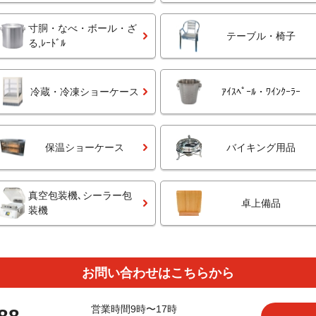
寸胴・なべ・ボール・ざ
テーブル・椅子
る,ﾚｰﾄﾞﾙ
冷蔵・冷凍ショーケース
ｱｲｽﾍﾟｰﾙ・ﾜｲﾝｸｰﾗｰ
保温ショーケース
バイキング用品
真空包装機､シーラー包
卓上備品
装機
お問い合わせはこちらから
営業時間9時〜17時