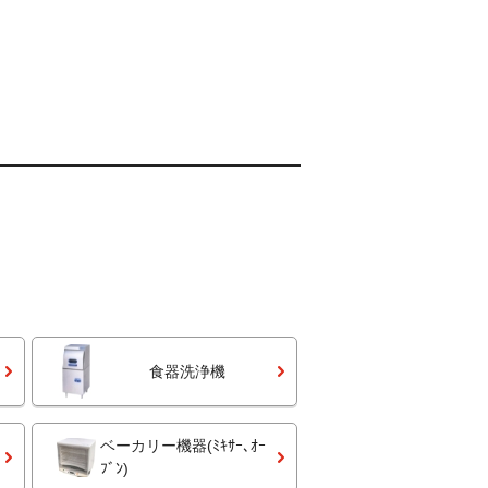
食器洗浄機
ベーカリー機器(ﾐｷｻｰ､ｵｰ
ﾌﾞﾝ)