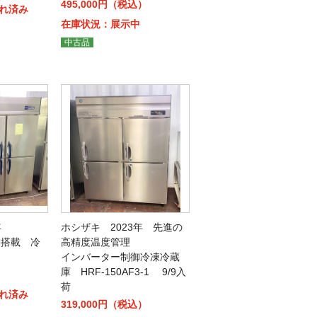
495,000円（税込）
れ済み
在庫状況：展示中
中古品
年
ホシザキ 2023年 先進の
御搭載 冷
高精度温度管理
インバーター制御冷凍冷蔵
庫 HRF-150AF3-1 9/9入
）
荷
れ済み
319,000円（税込）