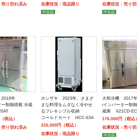
：売り切れ済み
在庫状況：現品限り
在庫状況：売り切
中古品
中古品
2018年
ホシザキ 2023年、さまざ
大和冷機 2017
ター制御搭載 冷蔵
まな料理をムダなく冷やせ
iインバーター制
0AT
るフレキシブル収納
蔵庫 621CD-EC
コールドカート HCC-63A
0円（税込）
176,000円（税込
220,000円（税込）
：売り切れ済み
在庫状況：売り切
在庫状況：現品限り
中古品