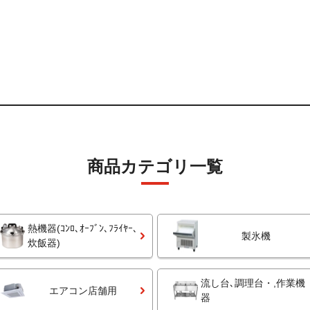
商品カテゴリ一覧
熱機器(ｺﾝﾛ､ｵｰﾌﾞﾝ､ﾌﾗｲﾔｰ､
製氷機
炊飯器)
流し台､調理台・,作業機
エアコン店舗用
器