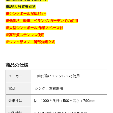
※納品､設置費別途
※シンクボール深型24cm
※低価格、軽量、ベランダ､ガーデンでの使用
※大型シンクボール,作業スペース付
※高品質ステンレス使用
※シンク部スノコ脚部分組立式
商品の仕様
メーカー
※錆に強いステンレス材使用
電源
シンク、左右兼用
外形寸法
幅：1000＊奥行：500＊高さ：790mm