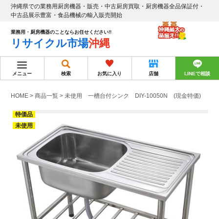
沖縄県での業務用厨房機器・販売・中古厨房買取・厨房機器全品保証付・
中古品展示豊富・食品機械の輸入販売開始
業務用・厨房機器のことならお任せください!!
リサイクル市場
沖縄
メニュー
検索
お気に入り
店舗
LINEで相談
HOME
>
商品一覧
>
未使用 一槽台付シンク DIY-10050N (現金特価)
特価品
未使用