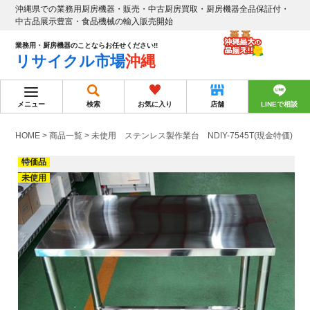
沖縄県での業務用厨房機器・販売・中古厨房買取・厨房機器全品保証付・
中古品展示豊富・食品機械の輸入販売開始
業務用・厨房機器のことならお任せください!!
リサイクル市場
沖縄
メニュー
検索
お気に入り
店舗
LINEで相談
HOME
>
商品一覧
>
未使用 ステンレス製作業台 NDIY-7545T(現金特価)
特価品
未使用