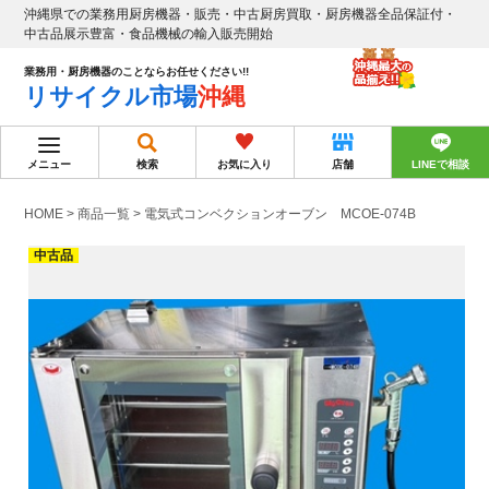
沖縄県での業務用厨房機器・販売・中古厨房買取・厨房機器全品保証付・
中古品展示豊富・食品機械の輸入販売開始
業務用・厨房機器のことならお任せください!!
リサイクル市場
沖縄
メニュー
検索
お気に入り
店舗
LINEで相談
HOME
>
商品一覧
>
電気式コンベクションオーブン MCOE-074B
中古品